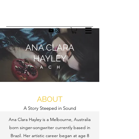
ANA CLARA
HAYLEY
A C H
ABOUT
A Story Steeped in Sound
Ana Clara Hayley is a Melbourne, Australia
born singer-songwriter currently based in
Brazil. Her artistic career began at age 8